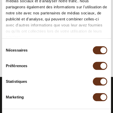
médias sociaux et d'analyser notre trafic. Nous
partageons également des informations sur l'utilisation de
notre site avec nos partenaires de médias sociaux, de
publicité et d'analyse, qui peuvent combiner celles-ci
avec d'autres informations que vous leur avez fournies
99.00 $
À partir de
ou qu'ils ont collectées lors de votre utilisation de leurs
services.
Par personne, en occupation double, + taxes
Sélection
Nécessaires
du
Ou appelez au
1 888 724-6944
consentement
Préférences
Statistiques
RESTEZ INFORMÉS.
ABONNEZ-
Marketing
VOUS À NOTRE
INFOLETTRE.