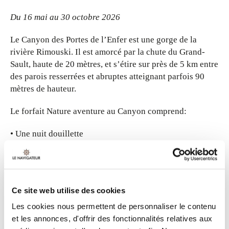
Du 16 mai au 30 octobre 2026
Le Canyon des Portes de l’Enfer est une gorge de la
rivière Rimouski. Il est amorcé par la chute du Grand-
Sault, haute de 20 mètres, et s’étire sur près de 5 km entre
des parois resserrées et abruptes atteignant parfois 90
mètres de hauteur.
Le forfait Nature aventure au Canyon comprend:
Une nuit douillette
Un accès quotidien pour le Canyon des Portes de
l’Enfer
Saison 2026 : Ouverture du 16 mai jusqu'au 30 octobre
Ce site web utilise des cookies
2026.
Les cookies nous permettent de personnaliser le contenu
et les annonces, d'offrir des fonctionnalités relatives aux