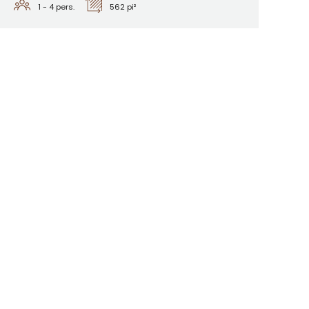
1 - 4
pers.
562 pi²