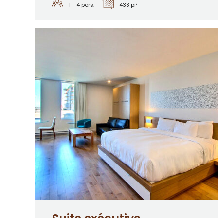
1 - 4
pers.
438 pi²