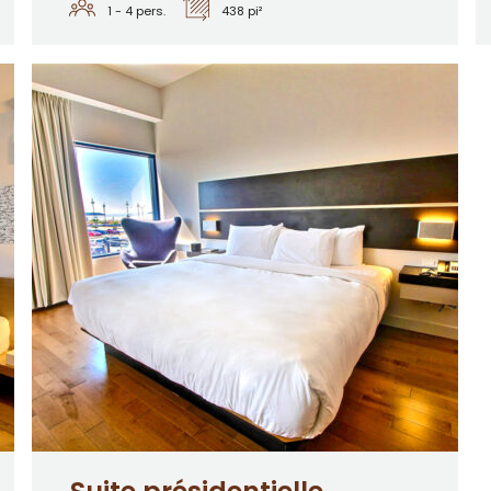
1 - 4
pers.
438 pi²