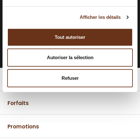
RESTEZ INFORMÉS.
ABONNEZ-
VOUS À NOTRE
INFOLETTRE.
Afficher les détails
Tout autoriser
S'INSCRIRE À L'INFOLETTRE
Autoriser la sélection
Refuser
Chambres
Forfaits
Promotions