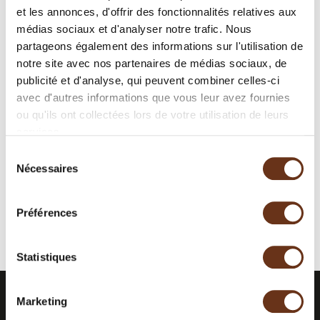
de le faire à la carte.
et les annonces, d'offrir des fonctionnalités relatives aux
médias sociaux et d'analyser notre trafic. Nous
partageons également des informations sur l'utilisation de
notre site avec nos partenaires de médias sociaux, de
publicité et d'analyse, qui peuvent combiner celles-ci
142.00 $
À partir de
avec d'autres informations que vous leur avez fournies
ou qu'ils ont collectées lors de votre utilisation de leurs
Par pers. en occ. double + taxes
services.
Sélection
RÉSERVEZ EN LIGNE
Nécessaires
du
consentement
Ou appelez au
1 888 724-6944
Préférences
Statistiques
Marketing