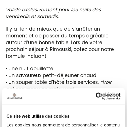
Valide exclusivement pour les nuits des
vendredis et samedis.
Il y a rien de mieux que de s’arrêter un
moment et de passer du temps agréable
autour d’une bonne table. Lors de votre
prochain séjour à Rimouski, optez pour notre
formule incluant:
Une nuit douillette
Un savoureux petit-déjeuner chaud
Un souper table d’hôte trois services.
*Voir
options menu en restaurant
Service sur les repas
** Les éléments du forfait sont prévus pour 1
seule nuitée.
Si vous séjournez plus d’une
nuitée et désirez ajouter des éléments
Ce site web utilise des cookies
supplémentaires à votre forfait, il est possible
Les cookies nous permettent de personnaliser le contenu