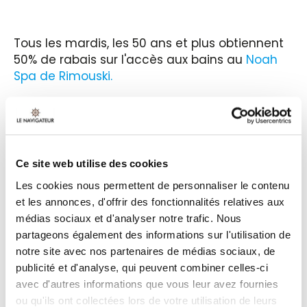
Tous les mardis, les 50 ans et plus obtiennent
50% de rabais sur l'accès aux bains au
Noah
Spa de Rimouski.
30$
pour l’accès aux bains de jour, pour un
bloc de 4 heures.
22$
pour l’accès aux bains de soir, pour un
bloc de 2 heures 30 minutes.
Ce site web utilise des cookies
Réservation obligatoire : 581-824-6400.
Les cookies nous permettent de personnaliser le contenu
et les annonces, d'offrir des fonctionnalités relatives aux
médias sociaux et d'analyser notre trafic. Nous
partageons également des informations sur l'utilisation de
notre site avec nos partenaires de médias sociaux, de
publicité et d'analyse, qui peuvent combiner celles-ci
Ou appelez au
1 888 724-6944
avec d'autres informations que vous leur avez fournies
ou qu'ils ont collectées lors de votre utilisation de leurs