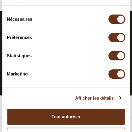
services.
Sélection
Nécessaires
du
consentement
RESTEZ INFORMÉS.
ABONNEZ-
Préférences
VOUS À NOTRE
INFOLETTRE.
Statistiques
S'INSCRIRE À L'INFOLETTRE
Marketing
Afficher les détails
Chambres
Tout autoriser
Forfaits